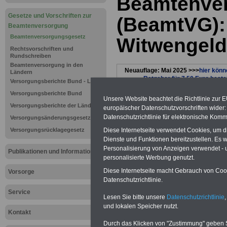
Beamtenve
Gesetze und Vorschriften zur
(BeamtVG):
Beamtenversorgung
Beamtenversorgungsgesetz
Witwengeld
Rechtsvorschriften und
Rundschreiben
Beamtenversorgung in den
Neuauflage: Mai 2025 >>>
hier könn
Ländern
Ratgeber für 7,50 Euro beste
Versorgungsberichte Bund - Länder
Versorgungsberichte Bund
Unsere Website beachtet die Richtlinie zur 
Versorgungsberichte der Länder
europäischer Datenschutzvorschriften wide
Datenschutzrichtlinie für elektronische Komm
Versorgungsänderungsgesetz
Versorgungsrücklagegesetz
Diese Internetseite verwendet Cookies, um 
Dienste und Funktionen bereitzustellen. Es
Personalisierung von Anzeigen verwendet - un
Publikationen und Informationen
personalisierte Werbung genutzt.
Diese Internetseite macht Gebrauch von Cooki
Vorsorge
Datenschutzrichtlinie.
Zurück zur Übers
Service
Lesen Sie bitte unsere
Datenschutzrichtlinie
,
und lokalen Speicher nutzt.
des
Beamtenver
Kontakt
Durch das Klicken von "Zustimmung" geben Sie