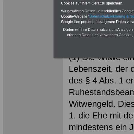
(BeamtVG)
Cookies auf Ihrem Gerät zu speichern.
Wir gewähren Dritten - einschließlich Google -
Beamtenver
Google-Website "
Datenschutzerklärung & N
Google ihre personenbezogenen Daten verw
§ 19 Witwe
Dürfen wir Ihre Daten nutzen, um Anzeigen 
erheben Daten und verwenden Cookies, 
§ 19 Witwengel
(1) Die Witwe ei
Lebenszeit, der 
des § 4 Abs. 1 erf
Ruhestandsbeamt
Witwengeld. Dies 
1. die Ehe mit d
mindestens ein J