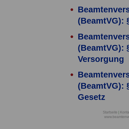
Beamtenver
(BeamtVG): 
Beamtenver
(BeamtVG): §
Versorgung
Beamtenver
(BeamtVG): 
Gesetz
Beamtenver
Startseite
|
Konta
www.beamtenve
(BeamtVG): 