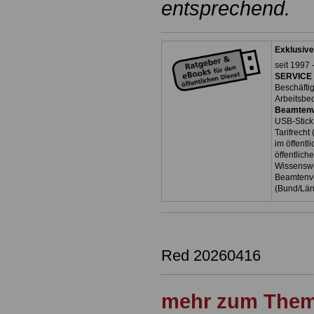
entsprechend.
Exklusive
seit 1997 
SERVICE 
Beschäfti
Arbeitsbe
Beamtenv
USB-Stick
Tarifrecht
im öffent
öffentlich
Wissenswe
Beamtenve
(Bund/Lä
Red 20260416
mehr zum Them