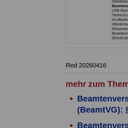
Arbeitsbe
Beamtenv
USB-Stick
Tarifrecht
im öffent
öffentlich
Wissenswe
Beamtenve
(Bund/Lä
Red 20260416
mehr zum Them
Beamtenver
(BeamtVG): 
Beamtenver