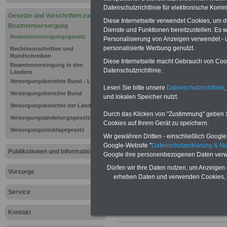
Beamtenve
Datenschutzrichtlinie für elektronische Komm
Gesetze und Vorschriften zur
(BeamtVG):
Diese Internetseite verwendet Cookies, um 
Beamtenversorgung
Dienste und Funktionen bereitzustellen. Es
Beamtenversorgungsgesetz
Unterhaltsb
Personalisierung von Anzeigen verwendet - un
personalisierte Werbung genutzt.
Rechtsvorschriften und
Rundschreiben
Verwandte 
Diese Internetseite macht Gebrauch von Cooki
Beamtenversorgung in den
Datenschutzrichtlinie.
Ländern
aufsteigend
Versorgungsberichte Bund - Länder
Lesen Sie bitte unsere
Datenschutzrichtlinie
,
Versorgungsberichte Bund
und lokalen Speicher nutzt.
Versorgungsberichte der Länder
Neuauflage: Mai 2025 >>>
hier könn
Durch das Klicken von "Zustimmung" geben Sie
Versorgungsänderungsgesetz
Ratgeber für 7,50 Euro beste
Cookies auf Ihrem Gerät zu speichern.
Versorgungsrücklagegesetz
Wir gewähren Dritten - einschließlich Google -
Google-Website "
Datenschutzerklärung & N
Publikationen und Informationen
Google ihre personenbezogenen Daten verw
Dürfen wir Ihre Daten nutzen, um Anzeigen 
Vorsorge
erheben Daten und verwenden Cookies, 
Service
Kontakt