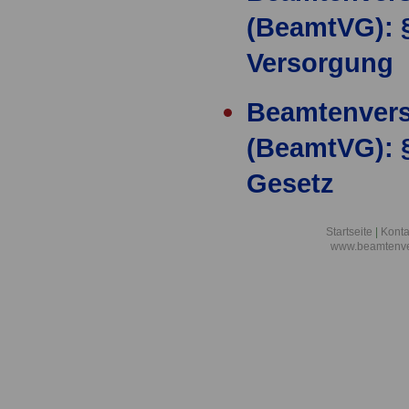
(BeamtVG): §
Versorgung
Beamtenver
(BeamtVG): 
Gesetz
Beamtenver
Startseite
|
Konta
www.beamtenve
(BeamtVG): 
Berechnung 
Beamtenver
(BeamtVG): 