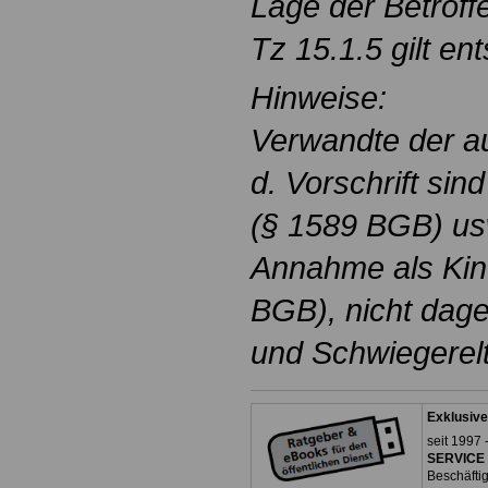
Lage der Betroff
Tz 15.1.5 gilt en
Hinweise:
Verwandte der au
d. Vorschrift sin
(§ 1589 BGB) usw
Annahme als Kin
BGB), nicht dageg
und Schwiegerelt
Exklusive
seit 1997 
SERVICE 
Beschäfti