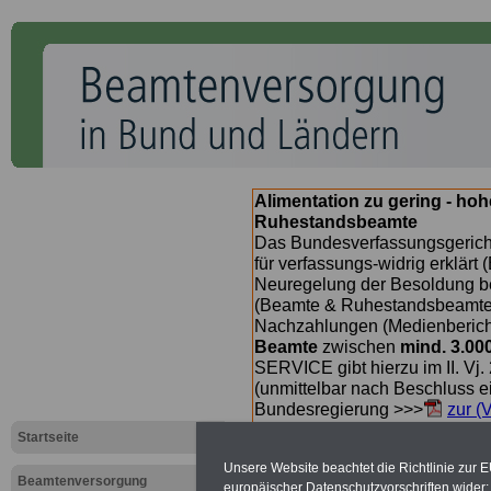
Alimentation zu gering - ho
Ruhestandsbeamte
Das Bundesverfassungsgericht
für verfassungs-widrig erklärt 
Neuregelung der Besoldung b
(Beamte & Ruhestandsbeamte) 
Nachzahlungen (Medienberichte
Beamte
zwischen
mind. 3.00
SERVICE gibt hierzu im II. Vj
(unmittelbar nach Beschluss e
Bundesregierung >>>
zur (
Startseite
Unsere Website beachtet die Richtlinie zur 
Beamtenversorgung
europäischer Datenschutzvorschriften wide