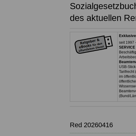
Sozialgesetzbuch
des aktuellen Ren
Exklusive
seit 1997 
SERVICE 
Beschäfti
Arbeitsbe
Beamtenv
USB-Stick
Tarifrecht
im öffent
öffentlich
Wissenswe
Beamtenve
(Bund/Lä
Red 20260416