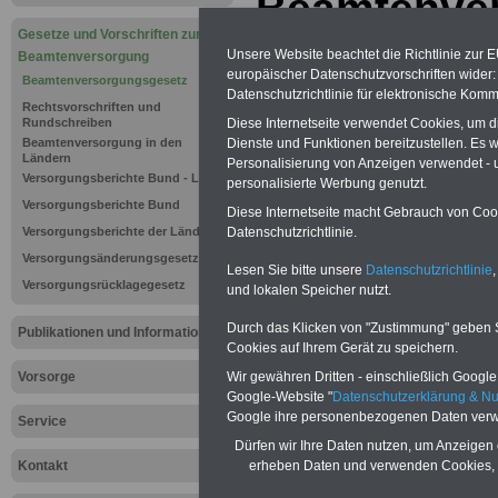
Beamtenve
Gesetze und Vorschriften zur
(BeamtVG): 
Unsere Website beachtet die Richtlinie zur 
Beamtenversorgung
europäischer Datenschutzvorschriften wide
Beamtenversorgungsgesetz
und
Datenschutzrichtlinie für elektronische Komm
Rechtsvorschriften und
Rundschreiben
Diese Internetseite verwendet Cookies, um 
Kinderpfle
Beamtenversorgung in den
Dienste und Funktionen bereitzustellen. Es
Ländern
Personalisierung von Anzeigen verwendet - un
Versorgungsberichte Bund - Länder
personalisierte Werbung genutzt.
Neuauflage: Mai 2025 >>>
hier könn
Versorgungsberichte Bund
Diese Internetseite macht Gebrauch von Cooki
Ratgeber für 7,50 Euro beste
Versorgungsberichte der Länder
Datenschutzrichtlinie.
Versorgungsänderungsgesetz
Lesen Sie bitte unsere
Datenschutzrichtlinie
,
Versorgungsrücklagegesetz
und lokalen Speicher nutzt.
Durch das Klicken von "Zustimmung" geben Sie
Publikationen und Informationen
Cookies auf Ihrem Gerät zu speichern.
Vorsorge
Wir gewähren Dritten - einschließlich Google -
Google-Website "
Datenschutzerklärung & N
Google ihre personenbezogenen Daten verw
Service
Dürfen wir Ihre Daten nutzen, um Anzeigen 
Zurück zur Übers
Kontakt
erheben Daten und verwenden Cookies, 