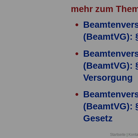
mehr zum Them
Beamtenver
(BeamtVG): 
Beamtenver
(BeamtVG): §
Versorgung
Beamtenver
(BeamtVG): 
Gesetz
Beamtenver
Startseite
|
Konta