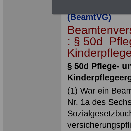
des
Beamtenver
(BeamtVG)
Beamtenver
: § 50d Pfle
Kinderpfle
§ 50d Pflege- u
Kinderpflegeer
(1) War ein Beam
Nr. 1a des Sech
Sozialgesetzbuc
versicherungspfli