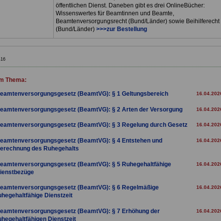
öffentlichen Dienst. Daneben gibt es drei OnlineBücher:
Wissenswertes für Beamtinnen und Beamte,
Beamtenversorgungsrecht (Bund/Länder) sowie Beihilferecht
(Bund/Länder)
>>>zur Bestellung
416
m Thema:
eamtenversorgungsgesetz (BeamtVG): § 1 Geltungsbereich
16.04.202
eamtenversorgungsgesetz (BeamtVG): § 2 Arten der Versorgung
16.04.202
eamtenversorgungsgesetz (BeamtVG): § 3 Regelung durch Gesetz
16.04.202
eamtenversorgungsgesetz (BeamtVG): § 4 Entstehen und
16.04.202
erechnung des Ruhegehalts
eamtenversorgungsgesetz (BeamtVG): § 5 Ruhegehaltfähige
16.04.202
ienstbezüge
eamtenversorgungsgesetz (BeamtVG): § 6 Regelmäßige
16.04.202
uhegehaltfähige Dienstzeit
eamtenversorgungsgesetz (BeamtVG): § 7 Erhöhung der
16.04.202
uhegehaltfähigen Dienstzeit