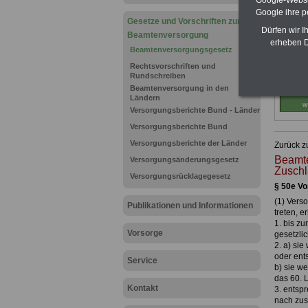
Google ihre 
Gesetze und Vorschriften zur
Dürfen wir I
Beamtenversorgung
erheben D
Beamtenversorgungsgesetz
Rechtsvorschriften und
Rundschreiben
Beamtenversorgung in den
Ländern
Versorgungsberichte Bund - Länder
Versorgungsberichte Bund
Versorgungsberichte der Länder
Zurück z
Beamte
Versorgungsänderungsgesetz
Zusch
Versorgungsrücklagegesetz
§ 50e V
(1) Vers
Publikationen und Informationen
treten, 
1. bis z
Vorsorge
gesetzlic
2. a) si
oder ent
Service
b) sie w
das 60. 
Kontakt
3. entsp
nach zus