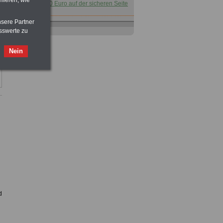
für nur 7,50 Euro auf der sicheren Seite
nsere Partner
Taschenbuch
Beihilferecht in
sswerte zu
Bund und Ländern
für nur 7,50 Euro
Nein
Buch
Beamtenversorgungsrecht
in Bund und Ländern
für nut 7,50 Euro
Nebenberufler aufpassen: mit dem
OnlineBuch Nebentätigkeit sind Sie
für nur 7,50 Euro auf der sicheren Seite
d