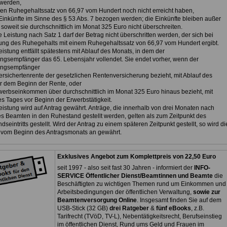
werden,
inen Ruhegehaltssatz von 66,97 vom Hundert noch nicht erreicht haben,
 Einkünfte im Sinne des § 53 Abs. 7 bezogen werden; die Einkünfte bleiben außer
 soweit sie durchschnittlich im Monat 325 Euro nicht überschreiten.
 Leistung nach Satz 1 darf der Betrag nicht überschritten werden, der sich bei
ng des Ruhegehalts mit einem Ruhegehaltssatz von 66,97 vom Hundert ergibt.
eistung entfällt spätestens mit Ablauf des Monats, in dem der
ngsempfänger das 65. Lebensjahr vollendet. Sie endet vorher, wenn der
ungsempfänger
Versichertenrente der gesetzlichen Rentenversicherung bezieht, mit Ablauf des
r dem Beginn der Rente, oder
rwerbseinkommen über durchschnittlich im Monat 325 Euro hinaus bezieht, mit
es Tages vor Beginn der Erwerbstätigkeit.
eistung wird auf Antrag gewährt. Anträge, die innerhalb von drei Monaten nach
des Beamten in den Ruhestand gestellt werden, gelten als zum Zeitpunkt des
seintritts gestellt. Wird der Antrag zu einem späteren Zeitpunkt gestellt, so wird di
 vom Beginn des Antragsmonats an gewährt.
Exklusives Angebot zum Komplettpreis von 22,50 Euro
seit 1997 - also seit fast 30 Jahren - informiert der
INFO-
SERVICE Öffentlicher Dienst/Beamtinnen und Beamte
die
Beschäftigten zu wichtigen Themen rund um Einkommen und
Arbeitsbedingungen der öffentlichen Verwaltung,
sowie zur
Beamtenversorgung Online
. Insgesamt finden Sie auf dem
USB-Stick (32 GB)
drei Ratgeber
&
fünf eBooks
, z.B.
Tarifrecht (TVöD, TV-L), Nebentätigkeitsrecht, Berufseinstieg
im öffentlichen Dienst, Rund ums Geld und Frauen im