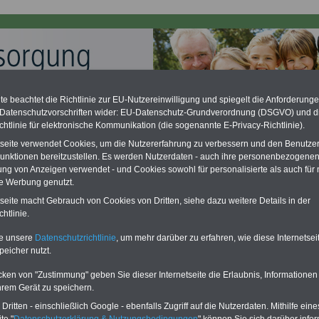
e beachtet die Richtlinie zur EU-Nutzereinwilligung und spiegelt die Anforderung
 Datenschutzvorschriften wider: EU-Datenschutz-Grundverordnung (DSGVO) und d
chtlinie für elektronische Kommunikation (die sogenannte E-Privacy-Richtlinie).
ation zu gering - hohe Nachzahlung für Beamte & Ruhestandsbeamte
desverfassungsgericht hat die Berliner Landesbesoldung für verfassungs-
tseite verwendet Cookies, um die Nutzererfahrung zu verbessern und den Benutze
rklärt (Berlin muss bis
März 2027 eine Neuregelung der Besoldung
unktionen bereitzustellen. Es werden Nutzerdaten - auch ihre personenbezogenen
eßen). Auch beim Bund (Beamte & Ruhestandsbeamte) gibt es teilweise
ung von Anzeigen verwendet - und Cookies sowohl für personalisierte als auch für 
chzahlungen (Medienberichten zufolge liegt diese für
alle (!) Beamte
te Werbung genutzt.
en
mind. 3.000 und 13.000 Euro
, Der INFO-SERVICE gibt hierzu im II. Vj.
ne Broschüre heraus (unmittelbar nach Beschluss eines Gesetzentwurfs
tseite macht Gebrauch von Cookies von Dritten, siehe dazu weitere Details in der
desregierung >>>
zur (Vor)Bestellung der Broschüre
.
htlinie.
te unsere
Datenschutzrichtlinie
, um mehr darüber zu erfahren, wie diese Internetse
peicher nutzt.
enversorgungsgesetz (BeamtVG): § 50e Vorübergehende
rung von Zuschlägen
cken von "Zustimmung" geben Sie dieser Internetseite die Erlaubnis, Informationen
hrem Gerät zu speichern.
PDF-SERVICE
für nur
flage: Mai 2025 >>>
hier können Sie den
ritten - einschließlich Google - ebenfalls Zugriff auf die Nutzerdaten. Mithilfe eine
15,00 Euro
Ratgeber für 7,50 Euro bestellen
te "
Datenschutzerklärung & Nutzungsbedingungen
" können Sie sich darüber infor