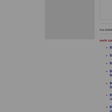
Red 20260
mehr zu
B
B
B
B
B
B
D
B
r
B
r