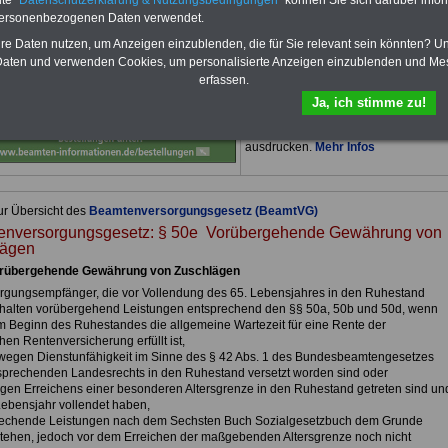
Für nur 15,00 Euro bei einer
Laufzeit
personenbezogenen Daten verwendet.
von 12 Monaten
bleiben Sie zu den
hre Daten nutzen, um Anzeigen einzublenden, die für Sie relevant sein könnten? U
wichtigsten Fragen zum Öffentlichen
Dienst auf dem Laufenden, u.a. auch
aten und verwenden Cookies, um personalisierte Anzeigen einzublenden und Me
zur Beamtenversorgung -Online.
erfassen.
Sie finden im Portal des PDF-
Ja, ich stimme zu!
SERVICE zehn Bücher bzw. eBooks
zum herunterladen, lesen und
ausdrucken.
Mehr Infos
ur Übersicht des
Beamtenversorgungsgesetz (BeamtVG)
nversorgungsgesetz: § 50e Vorübergehende Gewährung von
lägen
orübergehende Gewährung von Zuschlägen
orgungsempfänger, die vor Vollendung des 65. Lebensjahres in den Ruhestand
erhalten vorübergehend Leistungen entsprechend den §§ 50a, 50b und 50d, wenn
um Beginn des Ruhestandes die allgemeine Wartezeit für eine Rente der
hen Rentenversicherung erfüllt ist,
e wegen Dienstunfähigkeit im Sinne des § 42 Abs. 1 des Bundesbeamtengesetzes
sprechenden Landesrechts in den Ruhestand versetzt worden sind oder
egen Erreichens einer besonderen Altersgrenze in den Ruhestand getreten sind un
Lebensjahr vollendet haben,
rechende Leistungen nach dem Sechsten Buch Sozialgesetzbuch dem Grunde
tehen, jedoch vor dem Erreichen der maßgebenden Altersgrenze noch nicht