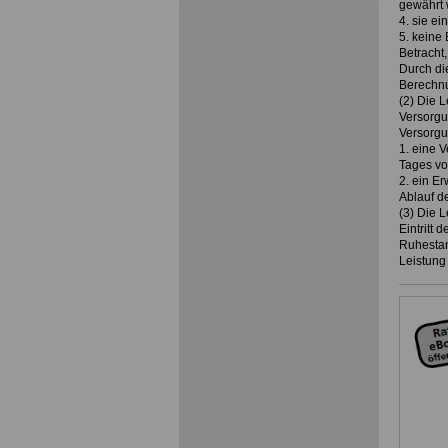
gewährt 
4. sie e
5. keine
Betracht,
Durch die
Berechnu
(2) Die L
Versorgu
Versorg
1. eine 
Tages vo
2. ein E
Ablauf d
(3) Die L
Eintritt 
Ruhestand
Leistung