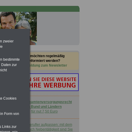
en zweier
ie
Sie möchten regelmäßig
rn bestimmte
informiert werden?
 Daten zur
Anmeldung zum Newsletter
nicht
ite Cookies
Buch
Beamtenversorgungsrecht
in Bund und Ländern
für nut 7,50 Euro
 in Form von
Nebenberufler aufpassen: mit dem
s Links zur
OnlineBuch Nebentätigkeit sind Sie
mieren, wie