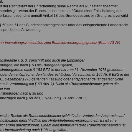
t,
 mit der Rechtskraft der Entscheidung seine Rechte als Ruhestandsbeamter.
hendes gilt, wenn der Ruhestandsbeamte auf Grund einer Entscheidung des
rfassungsgerichts gemäß Artikel 18 des Grundgesetzes ein Grundrecht verwirkt
§§ 50 und 51 des Bundesbeamtengesetzes oder das entsprechende Landesrecht
entsprechende Anwendung.
ne Verwaltungsvorschriften zum Beamtenversorgungsgesetz (BeamtVGVV)
dsbeamte i. S. d. Vorschrift sind auch die Empfänger
stungen, die nach § 63 als Ruhegehalt gelten,
Abfindungsrente nach § 153 BEG in der bis zum 31. Dezember 1976 geltenden
oder den entsprechenden landesrechtlichen Vorschriften (§ 166 Nr. 6 BBG in der
31. Dezember 1976 geltenden Fassung oder entsprechende landesrechtliche
ften in Verbindung mit § 69 Abs. 1). Nicht als Ruhestandsbeamte gelten die
er von
altsbeiträgen nach § 38 und
enbezügen nach § 69 Abs. 1 Nr.4 und § 91 Abs. 2 Nr. 1.
ust der Rechte als Ruhestandsbeamter schließt den Verlust des Anspruchs auf
ngsbezüge einschließlich der Hinterbliebenenversorgung ein. Es ist eine
icherung durchzuführen. Einem dienstunfallverletzten Ruhestandsbeamten ist
in Unterhaltsbeitrag nach § 38 zu gewähren.