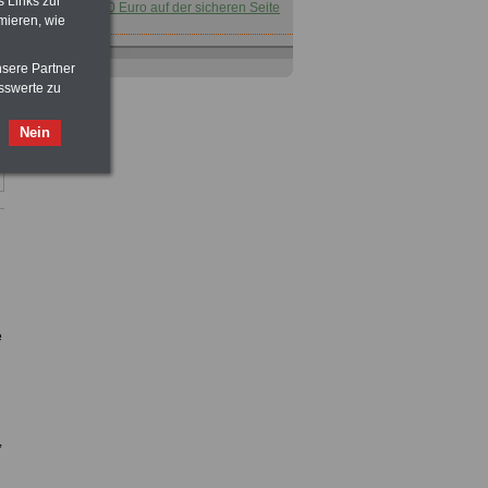
s Links zur
für nur 7,50 Euro auf der sicheren Seite
mieren, wie
Taschenbuch
Beihilferecht in
nsere Partner
Bund und Ländern
sswerte zu
für nur 7,50 Euro
Nein
Buch
Beamtenversorgungsrecht
in Bund und Ländern
für nut 7,50 Euro
Nebenberufler aufpassen: mit dem
e
OnlineBuch Nebentätigkeit sind Sie
für nur 7,50 Euro auf der sicheren Seite
,