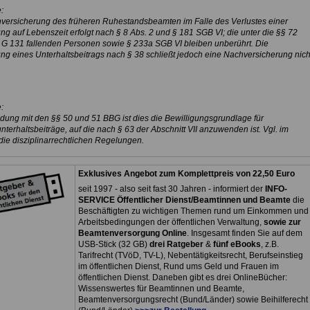
:
versicherung des früheren Ruhestandsbeamten im Falle des Verlustes einer
ng auf Lebenszeit erfolgt nach § 8 Abs. 2 und § 181 SGB VI; die unter die §§ 72
 G 131 fallenden Personen sowie § 233a SGB VI bleiben unberührt. Die
g eines Unterhaltsbeitrags nach § 38 schließt jedoch eine Nachversicherung nich
:
ndung mit den §§ 50 und 51 BBG ist dies die Bewilligungsgrundlage für
erhaltsbeiträge, auf die nach § 63 der Abschnitt VII anzuwenden ist. Vgl. im
die disziplinarrechtlichen Regelungen.
Exklusives Angebot zum Komplettpreis von 22,50 Euro
seit 1997 - also seit fast 30 Jahren - informiert der
INFO-
SERVICE Öffentlicher Dienst/Beamtinnen und Beamte
die
Beschäftigten zu wichtigen Themen rund um Einkommen und
Arbeitsbedingungen der öffentlichen Verwaltung,
sowie zur
Beamtenversorgung Online
. Insgesamt finden Sie auf dem
USB-Stick (32 GB)
drei Ratgeber
&
fünf eBooks
, z.B.
Tarifrecht (TVöD, TV-L), Nebentätigkeitsrecht, Berufseinstieg
im öffentlichen Dienst, Rund ums Geld und Frauen im
öffentlichen Dienst. Daneben gibt es drei OnlineBücher:
Wissenswertes für Beamtinnen und Beamte,
Beamtenversorgungsrecht (Bund/Länder) sowie Beihilferecht