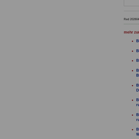
Red 20260
mehr zu
B
B
B
B
B
B
D
B
r
B
r
B
W