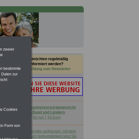
en zweier
ie
Sie möchten regelmäßig
informiert werden?
rn bestimmte
Anmeldung zum Newsletter
 Daten zur
nicht
Buch
Beamtenversorgungsrecht
ite Cookies
in Bund und Ländern
für nut 7,50 Euro
 in Form von
Nebenberufler aufpassen: mit dem
OnlineBuch Nebentätigkeit sind Sie