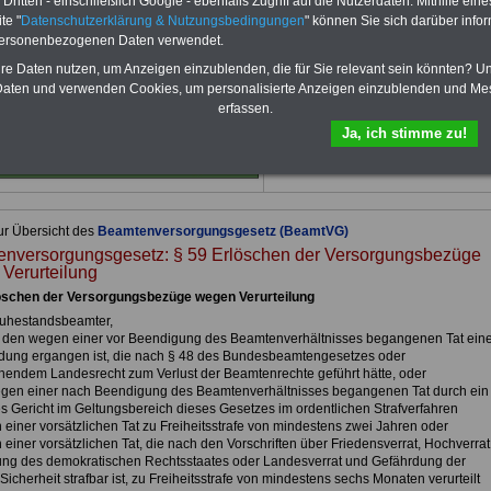
ritten - einschließlich Google - ebenfalls Zugriff auf die Nutzerdaten. Mithilfe eine
Für nur 15,00 Euro bei einer
Laufzeit
te "
Datenschutzerklärung & Nutzungsbedingungen
" können Sie sich darüber infor
von 12 Monaten
bleiben Sie zu den
personenbezogenen Daten verwendet.
wichtigsten Fragen zum Öffentlichen
Dienst auf dem Laufenden, u.a. auch
hre Daten nutzen, um Anzeigen einzublenden, die für Sie relevant sein könnten? U
zur Beamtenversorgung -Online.
aten und verwenden Cookies, um personalisierte Anzeigen einzublenden und Me
Sie finden im Portal des PDF-
erfassen.
SERVICE zehn Bücher bzw. eBooks
Ja, ich stimme zu!
zum herunterladen, lesen und
ausdrucken.
Mehr Infos
ur Übersicht des
Beamtenversorgungsgesetz (BeamtVG)
nversorgungsgesetz: § 59 Erlöschen der Versorgungsbezüge
Verurteilung
öschen der Versorgungsbezüge wegen Verurteilung
Ruhestandsbeamter,
 den wegen einer vor Beendigung des Beamtenverhältnisses begangenen Tat ein
dung ergangen ist, die nach § 48 des Bundesbeamtengesetzes oder
hendem Landesrecht zum Verlust der Beamtenrechte geführt hätte, oder
egen einer nach Beendigung des Beamtenverhältnisses begangenen Tat durch ein
s Gericht im Geltungsbereich dieses Gesetzes im ordentlichen Strafverfahren
 einer vorsätzlichen Tat zu Freiheitsstrafe von mindestens zwei Jahren oder
einer vorsätzlichen Tat, die nach den Vorschriften über Friedensverrat, Hochverrat
ng des demokratischen Rechtsstaates oder Landesverrat und Gefährdung der
icherheit strafbar ist, zu Freiheitsstrafe von mindestens sechs Monaten verurteilt