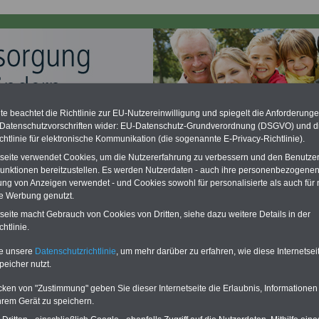
e beachtet die Richtlinie zur EU-Nutzereinwilligung und spiegelt die Anforderung
 Datenschutzvorschriften wider: EU-Datenschutz-Grundverordnung (DSGVO) und d
ation zu gering - hohe Nachzahlung für Beamte & Ruhestandsbeamte
chtlinie für elektronische Kommunikation (die sogenannte E-Privacy-Richtlinie).
desverfassungsgericht hat die Berliner Landesbesoldung für verfassungs-
rklärt (Berlin muss bis
März 2027 eine Neuregelung der Besoldung
tseite verwendet Cookies, um die Nutzererfahrung zu verbessern und den Benutze
eßen). Auch beim Bund (Beamte & Ruhestandsbeamte) gibt es teilweise
unktionen bereitzustellen. Es werden Nutzerdaten - auch ihre personenbezogenen
chzahlungen (Medienberichten zufolge liegt diese für
alle (!) Beamte
ung von Anzeigen verwendet - und Cookies sowohl für personalisierte als auch für 
en
mind. 3.000 und 13.000 Euro
, Der INFO-SERVICE gibt hierzu im II. Vj.
te Werbung genutzt.
ne Broschüre heraus (unmittelbar nach Beschluss eines Gesetzentwurfs
desregierung >>>
zur (Vor)Bestellung der Broschüre
.
tseite macht Gebrauch von Cookies von Dritten, siehe dazu weitere Details in der
htlinie.
te unsere
Datenschutzrichtlinie
, um mehr darüber zu erfahren, wie diese Internetse
enversorgungsgesetz (BeamtVG): § 59 Erlöschen der
peicher nutzt.
rgungsbezüge wegen Verurteilung
cken von "Zustimmung" geben Sie dieser Internetseite die Erlaubnis, Informationen
PDF-SERVICE
für nur
flage: Mai 2025 >>>
hier können Sie den
hrem Gerät zu speichern.
15,00 Euro
Ratgeber für 7,50 Euro bestellen