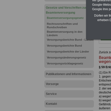
Wir gewähren D
Google-Websi
Gesetze und Vorschriften zur
Google ihre 
Beamtenversorgung
Dürfen wir I
Beamtenversorgungsgesetz
erheben D
Rechtsvorschriften und
Rundschreiben
Beamtenversorgung in den
Ländern
Versorgungsberichte Bund - Länder
Versorgungsberichte Bund
Versorgungsberichte der Länder
Zurück z
Beamte
Versorgungsänderungsgesetz
wegen 
Versorgungsrücklagegesetz
§ 59 Erl
(1) Ein 
Publikationen und Informationen
1. gegen
Entschei
Vorsorge
entsprec
2. der w
deutsche
Service
a) wegen
b) wegen 
Kontakt
Gefährdu
äußeren S