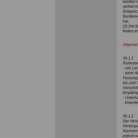
worden is
verliert
Entsprec
Bundesve
hat.
(2) Die 
finden 
.
Allgemei
59.1.1
Ruhestan
- von Lei
- einer 
Fassung 
bis zum 
Vorschri
Empfäng
- Unterh
- Emerit
59.1.2
Der Verl
Versorgu
Nachvers
jedoch e