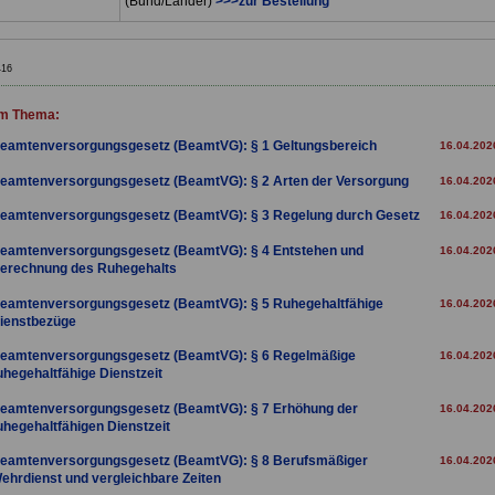
(Bund/Länder)
>>>zur Bestellung
416
m Thema:
eamtenversorgungsgesetz (BeamtVG): § 1 Geltungsbereich
16.04.202
eamtenversorgungsgesetz (BeamtVG): § 2 Arten der Versorgung
16.04.202
eamtenversorgungsgesetz (BeamtVG): § 3 Regelung durch Gesetz
16.04.202
eamtenversorgungsgesetz (BeamtVG): § 4 Entstehen und
16.04.202
erechnung des Ruhegehalts
eamtenversorgungsgesetz (BeamtVG): § 5 Ruhegehaltfähige
16.04.202
ienstbezüge
eamtenversorgungsgesetz (BeamtVG): § 6 Regelmäßige
16.04.202
uhegehaltfähige Dienstzeit
eamtenversorgungsgesetz (BeamtVG): § 7 Erhöhung der
16.04.202
uhegehaltfähigen Dienstzeit
eamtenversorgungsgesetz (BeamtVG): § 8 Berufsmäßiger
16.04.202
ehrdienst und vergleichbare Zeiten