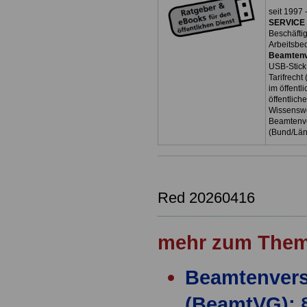
seit 1997 
SERVICE 
Beschäfti
Arbeitsbe
Beamtenv
USB-Stick
Tarifrecht
im öffent
öffentlich
Wissenswe
Beamtenve
(Bund/Lä
Red 20260416
mehr zum Them
Beamtenver
(BeamtVG): 