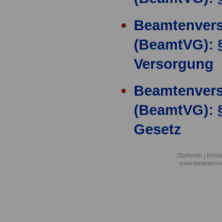
Beamtenver
(BeamtVG): §
Versorgung
Beamtenver
(BeamtVG): 
Gesetz
Beamtenver
Startseite
|
Konta
www.beamtenve
(BeamtVG): 
Berechnung 