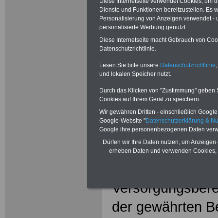
Diese Internetseite verwendet Cookies, um 
(BeamtVG)
Dienste und Funktionen bereitzustellen. Es
Personalisierung von Anzeigen verwendet - un
Beamtenver
personalisierte Werbung genutzt.
Diese Internetseite macht Gebrauch von Cooki
§ 62 Anzeige
Datenschutzrichtlinie.
Lesen Sie bitte unsere
Datenschutzrichtlinie
,
§ 62 Anzeigepfl
und lokalen Speicher nutzt.
(1) Die Beschäfti
Durch das Klicken von "Zustimmung" geben Sie
Cookies auf Ihrem Gerät zu speichern.
die Versorgung
Wir gewähren Dritten - einschließlich Google -
Google-Website "
Datenschutzerklärung & N
Stelle (Regelung
Google ihre personenbezogenen Daten verw
Dürfen wir Ihre Daten nutzen, um Anzeigen 
die Versorgungs
erheben Daten und verwenden Cookies, 
Kasse jede Verw
Versorgungsbere
der gewährten B