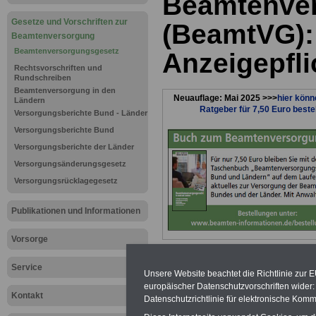
Beamtenve
Gesetze und Vorschriften zur
(BeamtVG):
Beamtenversorgung
Beamtenversorgungsgesetz
Anzeigepfli
Rechtsvorschriften und
Rundschreiben
Beamtenversorgung in den
Neuauflage: Mai 2025 >>>
hier könn
Ländern
Ratgeber für 7,50 Euro beste
Versorgungsberichte Bund - Länder
Versorgungsberichte Bund
Versorgungsberichte der Länder
Versorgungsänderungsgesetz
Versorgungsrücklagegesetz
Publikationen und Informationen
Vorsorge
Zurück zur Übers
Service
Unsere Website beachtet die Richtlinie zur 
europäischer Datenschutzvorschriften wide
des
Beamtenver
Kontakt
Datenschutzrichtlinie für elektronische Komm