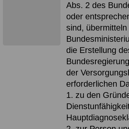
Abs. 2 des Bun
oder entspreche
sind, übermittel
Bundesministeriu
die Erstellung de
Bundesregierung
der Versorgungs
erforderlichen D
1. zu den Gründ
Dienstunfähigkei
Hauptdiagnosek
2. zur Person un