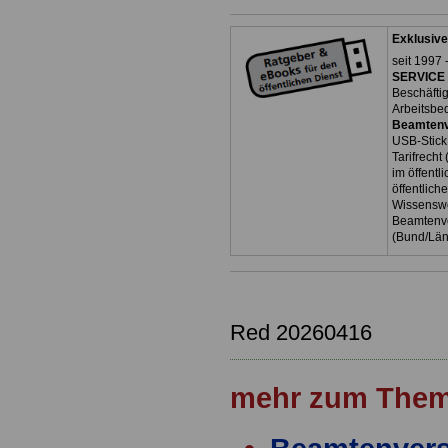
Exklusive
seit 1997 
SERVICE 
Beschäfti
Arbeitsbe
Beamtenv
USB-Stick
Tarifrecht
im öffent
öffentlich
Wissenswe
Beamtenve
(Bund/Lä
Red 20260416
mehr zum Them