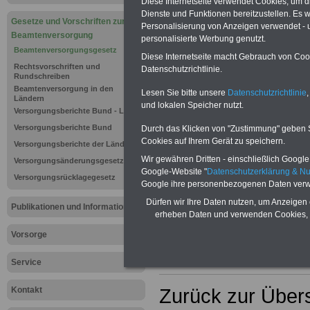
Beamtenve
Diese Internetseite verwendet Cookies, um 
Dienste und Funktionen bereitzustellen. Es
Gesetze und Vorschriften zur
(BeamtVG):
Personalisierung von Anzeigen verwendet - un
Beamtenversorgung
personalisierte Werbung genutzt.
Beamtenversorgungsgesetz
Mitteilungsp
Diese Internetseite macht Gebrauch von Cooki
Rechtsvorschriften und
Datenschutzrichtlinie.
Rundschreiben
Versorgung
Beamtenversorgung in den
Lesen Sie bitte unsere
Datenschutzrichtlinie
,
Ländern
und lokalen Speicher nutzt.
Versorgungsberichte Bund - Länder
Neuauflage: Mai 2025 >>>
hier könn
Versorgungsberichte Bund
Durch das Klicken von "Zustimmung" geben Sie
Ratgeber für 7,50 Euro beste
Cookies auf Ihrem Gerät zu speichern.
Versorgungsberichte der Länder
Wir gewähren Dritten - einschließlich Google -
Versorgungsänderungsgesetz
Google-Website "
Datenschutzerklärung & N
Versorgungsrücklagegesetz
Google ihre personenbezogenen Daten verw
Dürfen wir Ihre Daten nutzen, um Anzeigen 
Publikationen und Informationen
erheben Daten und verwenden Cookies, 
Vorsorge
Service
Zurück zur Übers
Kontakt