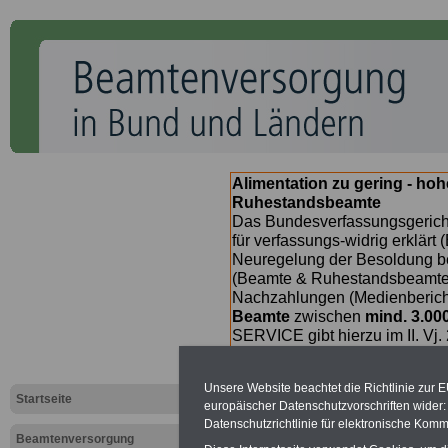
Alimentation zu gering - ho
Ruhestandsbeamte
Das Bundesverfassungsgericht
für verfassungs-widrig erklärt 
Neuregelung der Besoldung b
(Beamte & Ruhestandsbeamte) 
Nachzahlungen (Medienberichte
Beamte
zwischen
mind. 3.00
SERVICE gibt hierzu im II. Vj
(unmittelbar nach Beschluss e
Bundesregierung >>>
zur (
Unsere Website beachtet die Richtlinie zur 
Startseite
europäischer Datenschutzvorschriften wide
Datenschutzrichtlinie für elektronische Komm
Beamtenversorgung