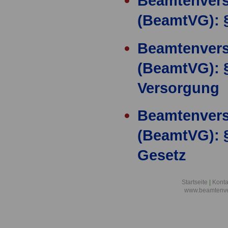
Beamtenver
(BeamtVG): 
Beamtenver
(BeamtVG): §
Versorgung
Beamtenver
(BeamtVG): 
Gesetz
Beamtenver
Startseite
|
Konta
www.beamtenve
(BeamtVG): 
Berechnung 