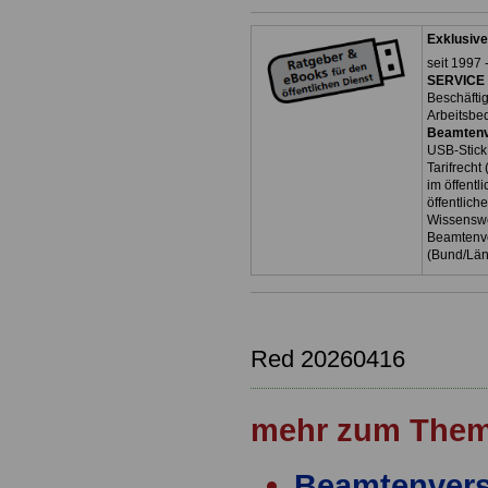
Exklusive
seit 1997 
SERVICE 
Beschäfti
Arbeitsbe
Beamtenv
USB-Stick
Tarifrecht
im öffent
öffentlich
Wissenswe
Beamtenve
(Bund/Lä
Red 20260416
mehr zum Them
Beamtenver