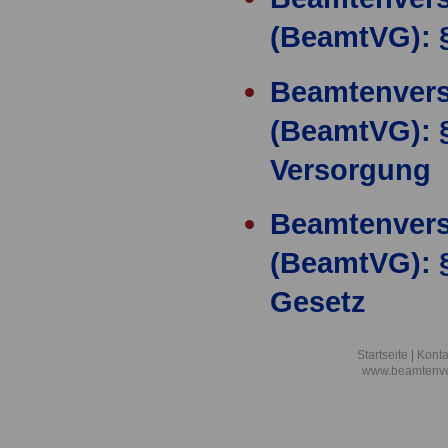
(BeamtVG): 
Beamtenver
(BeamtVG): §
Versorgung
Beamtenver
(BeamtVG): 
Gesetz
Beamtenver
Startseite
|
Konta
www.beamtenve
(BeamtVG): 
Berechnung 