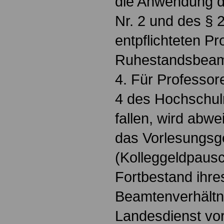
die Anwendung d
Nr. 2 und des § 2
entpflichteten Pr
Ruhestandsbeam
4. Für Professore
4 des Hochschu
fallen, wird ab
das Vorlesungsg
(Kolleggeldpausc
Fortbestand ihres
Beamtenverhältni
Landesdienst vo