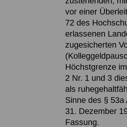
zustehenden, mi
vor einer Überle
72 des Hochsch
erlassenen Land
zugesicherten V
(Kolleggeldpausc
Höchstgrenze im
2 Nr. 1 und 3 di
als ruhegehaltfä
Sinne des § 53a 
31. Dezember 19
Fassung.