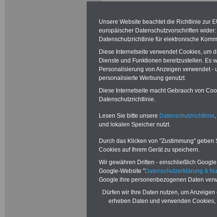
Zurück zur Übers
Unsere Website beachtet die Richtlinie zur 
des
Beamtenver
europäischer Datenschutzvorschriften wide
Datenschutzrichtlinie für elektronische Komm
(BeamtVG)
Diese Internetseite verwendet Cookies, um 
Dienste und Funktionen bereitzustellen. Es
Beamtenver
Personalisierung von Anzeigen verwendet - un
personalisierte Werbung genutzt.
§ 91 Hochsc
Diese Internetseite macht Gebrauch von Cooki
Datenschutzrichtlinie.
Wissenschaf
Lesen Sie bitte unsere
Datenschutzrichtlinie
,
Assistenten
und lokalen Speicher nutzt.
Durch das Klicken von "Zustimmung" geben Sie
§ 91 Hochschull
Cookies auf Ihrem Gerät zu speichern.
Wissenschaftli
Wir gewähren Dritten - einschließlich Google -
Google-Website "
Datenschutzerklärung & N
Google ihre personenbezogenen Daten verw
Lektoren
Dürfen wir Ihre Daten nutzen, um Anzeigen 
erheben Daten und verwenden Cookies, 
(1) Auf die Vers