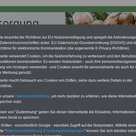
e beachtet die Richtlinie zur EU-Nutzereinwilligung und spiegelt die Anforderung
 Datenschutzvorschriften wider: EU-Datenschutz-Grundverordnung (DSGVO) und d
chtlinie für elektronische Kommunikation (die sogenannte E-Privacy-Richtlinie).
ation zu gering - hohe Nachzahlung für Beamte & Ruhestandsbeamte
tseite verwendet Cookies, um die Nutzererfahrung zu verbessern und den Benutze
desverfassungsgericht hat die Berliner Landesbesoldung für verfassungs-
unktionen bereitzustellen. Es werden Nutzerdaten - auch ihre personenbezogenen
rklärt (Berlin muss bis
März 2027 eine Neuregelung der Besoldung
ung von Anzeigen verwendet - und Cookies sowohl für personalisierte als auch für 
eßen). Auch beim Bund (Beamte & Ruhestandsbeamte) gibt es teilweise
te Werbung genutzt.
chzahlungen (Medienberichten zufolge liegt diese für
alle (!) Beamte
en
mind. 3.000 und 13.000 Euro
, Der INFO-SERVICE gibt hierzu im II. Vj.
tseite macht Gebrauch von Cookies von Dritten, siehe dazu weitere Details in der
ne Broschüre heraus (unmittelbar nach Beschluss eines Gesetzentwurfs
htlinie.
desregierung >>>
zur (Vor)Bestellung der Broschüre
.
te unsere
Datenschutzrichtlinie
, um mehr darüber zu erfahren, wie diese Internetse
peicher nutzt.
enversorgungsgesetz (BeamtVG): § 16 Allgemeines
cken von "Zustimmung" geben Sie dieser Internetseite die Erlaubnis, Informationen
hrem Gerät zu speichern.
PDF-SERVICE
für nur
flage: Mai 2025 >>>
hier können Sie den
ritten - einschließlich Google - ebenfalls Zugriff auf die Nutzerdaten. Mithilfe eine
15,00 Euro
Ratgeber für 7,50 Euro bestellen
te "
Datenschutzerklärung & Nutzungsbedingungen
" können Sie sich darüber infor
Für nur 15,00 Euro bei einer
Laufzeit