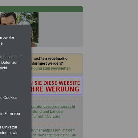
en zweier
ie
rn bestimmte
Sie möchten regelmäßig
 Daten zur
informiert werden?
nicht
Anmeldung zum Newsletter
ite Cookies
Buch
Beamtenversorgungsrecht
in Bund und Ländern
 in Form von
für nut 7,50 Euro
s Links zur
Nebenberufler aufpassen: mit dem
mieren, wie
OnlineBuch Nebentätigkeit sind Sie