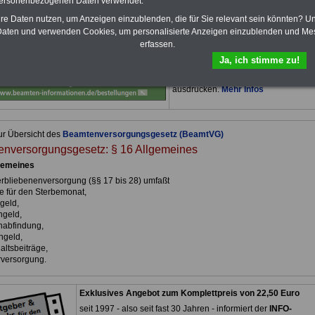
personenbezogenen Daten verwendet.
von 12 Monaten
bleiben Sie zu den
wichtigsten Fragen zum Öffentlichen
hre Daten nutzen, um Anzeigen einzublenden, die für Sie relevant sein könnten? U
Dienst auf dem Laufenden, u.a. auch
aten und verwenden Cookies, um personalisierte Anzeigen einzublenden und Me
zur Beamtenversorgung -Online.
erfassen.
Sie finden im Portal des PDF-
Ja, ich stimme zu!
SERVICE zehn Bücher bzw. eBooks
zum herunterladen, lesen und
ausdrucken.
Mehr Infos
ur Übersicht des
Beamtenversorgungsgesetz (BeamtVG)
nversorgungsgesetz: § 16 Allgemeines
gemeines
erbliebenenversorgung (§§ 17 bis 28) umfaßt
e für den Sterbemonat,
geld,
ngeld,
nabfindung,
ngeld,
altsbeiträge,
rversorgung.
Exklusives Angebot zum Komplettpreis von 22,50 Euro
seit 1997 - also seit fast 30 Jahren - informiert der
INFO-