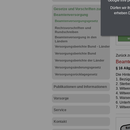
Google ihre 
Dürfen wir I
Gesetze und Vorschriften zur
erheben D
Beamtenversorgung
Beamtenversorgungsgesetz
Rechtsvorschriften und
Rundschreiben
Beamtenversorgung in den
Ländern
Versorgungsberichte Bund - Länder
Versorgungsberichte Bund
Zurück z
Versorgungsberichte der Länder
Beamte
Versorgungsänderungsgesetz
§ 16 All
Versorgungsrücklagegesetz
Die Hint
1. Bezüg
2. Sterbe
Publikationen und Informationen
3. Witwe
4. Witwe
5. Waise
Vorsorge
6. Unterh
7. Witwe
Service
Kontakt