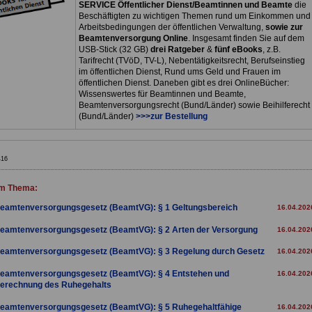
SERVICE Öffentlicher Dienst/Beamtinnen und Beamte
die
Beschäftigten zu wichtigen Themen rund um Einkommen und
Arbeitsbedingungen der öffentlichen Verwaltung,
sowie zur
Beamtenversorgung Online
. Insgesamt finden Sie auf dem
USB-Stick (32 GB)
drei Ratgeber
&
fünf eBooks
, z.B.
Tarifrecht (TVöD, TV-L), Nebentätigkeitsrecht, Berufseinstieg
im öffentlichen Dienst, Rund ums Geld und Frauen im
öffentlichen Dienst. Daneben gibt es drei OnlineBücher:
Wissenswertes für Beamtinnen und Beamte,
Beamtenversorgungsrecht (Bund/Länder) sowie Beihilferecht
(Bund/Länder)
>>>zur Bestellung
416
m Thema:
eamtenversorgungsgesetz (BeamtVG): § 1 Geltungsbereich
16.04.202
eamtenversorgungsgesetz (BeamtVG): § 2 Arten der Versorgung
16.04.202
eamtenversorgungsgesetz (BeamtVG): § 3 Regelung durch Gesetz
16.04.202
eamtenversorgungsgesetz (BeamtVG): § 4 Entstehen und
16.04.202
erechnung des Ruhegehalts
eamtenversorgungsgesetz (BeamtVG): § 5 Ruhegehaltfähige
16.04.202