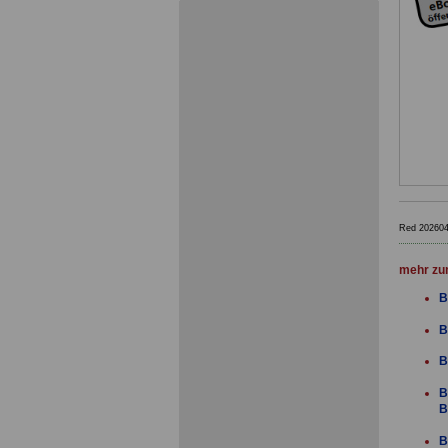
Red 20260
mehr zu
B
B
B
B
B
B