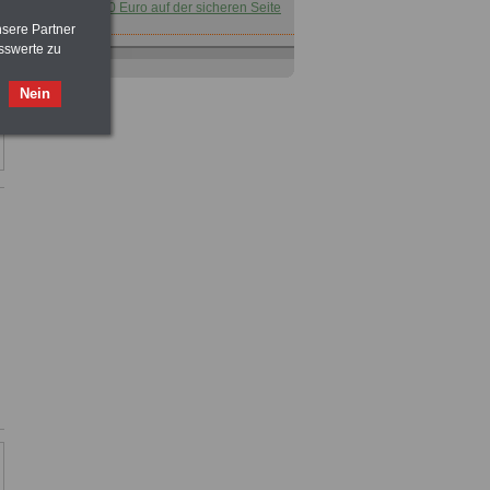
für nur 7,50 Euro auf der sicheren Seite
nsere Partner
sswerte zu
Taschenbuch
Beihilferecht in
Bund und Ländern
für nur 7,50 Euro
Nein
Buch
Beamtenversorgungsrecht
in Bund und Ländern
für nut 7,50 Euro
Nebenberufler aufpassen: mit dem
OnlineBuch Nebentätigkeit sind Sie
für nur 7,50 Euro auf der sicheren Seite