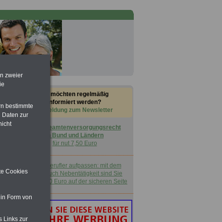
en zweier
ie
Sie möchten regelmäßig
informiert werden?
rn bestimmte
Anmeldung zum Newsletter
 Daten zur
nicht
Buch
Beamtenversorgungsrecht
in Bund und Ländern
für nut 7,50 Euro
Nebenberufler aufpassen: mit dem
ite Cookies
OnlineBuch Nebentätigkeit sind Sie
für nur 7,50 Euro auf der sicheren Seite
 in Form von
s Links zur