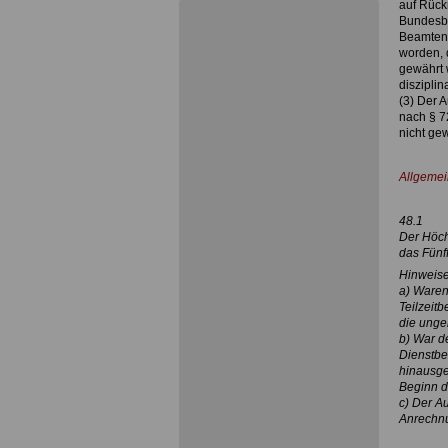
auf Rück
Bundesbe
Beamtenr
worden, 
gewährt 
disziplin
(3) Der A
nach § 7
nicht ge
.
Allgemei
48.1
Der Höch
das Fünf
Hinweise
a) Waren
Teilzeit
die unge
b) War d
Dienstbe
hinausge
Beginn d
c) Der A
Anrechnun