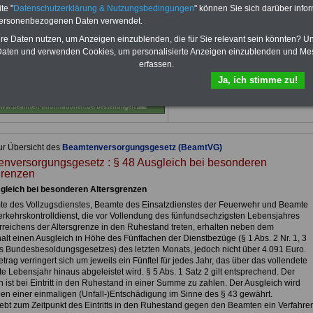
te "
Datenschutzerklärung & Nutzungsbedingungen
" können Sie sich darüber infor
Für nur 15,00 Euro bei einer
Laufzeit
von 12 Monaten
bleiben Sie zu den
personenbezogenen Daten verwendet.
wichtigsten Fragen zum Öffentlichen
hre Daten nutzen, um Anzeigen einzublenden, die für Sie relevant sein könnten? U
Dienst auf dem Laufenden, u.a. auch
aten und verwenden Cookies, um personalisierte Anzeigen einzublenden und Me
zur Beamtenversorgung -Online.
erfassen.
Sie finden im Portal des PDF-
Ja, ich stimme zu!
SERVICE zehn Bücher bzw. eBooks
zum herunterladen, lesen und
ausdrucken.
Mehr Infos
ur Übersicht des
Beamtenversorgungsgesetz (BeamtVG)
nversorgungsgesetz : § 48 Ausgleich bei besonderen
grenzen
gleich bei besonderen Altersgrenzen
te des Vollzugsdienstes, Beamte des Einsatzdienstes der Feuerwehr und Beamte
erkehrskontrolldienst, die vor Vollendung des fünfundsechzigsten Lebensjahres
reichens der Altersgrenze in den Ruhestand treten, erhalten neben dem
lt einen Ausgleich in Höhe des Fünffachen der Dienstbezüge (§ 1 Abs. 2 Nr. 1, 3
s Bundesbesoldungsgesetzes) des letzten Monats, jedoch nicht über 4.091 Euro.
trag verringert sich um jeweils ein Fünftel für jedes Jahr, das über das vollendete
e Lebensjahr hinaus abgeleistet wird. § 5 Abs. 1 Satz 2 gilt entsprechend. Der
 ist bei Eintritt in den Ruhestand in einer Summe zu zahlen. Der Ausgleich wird
ben einer einmaligen (Unfall-)Entschädigung im Sinne des § 43 gewährt.
ebt zum Zeitpunkt des Eintritts in den Ruhestand gegen den Beamten ein Verfahre