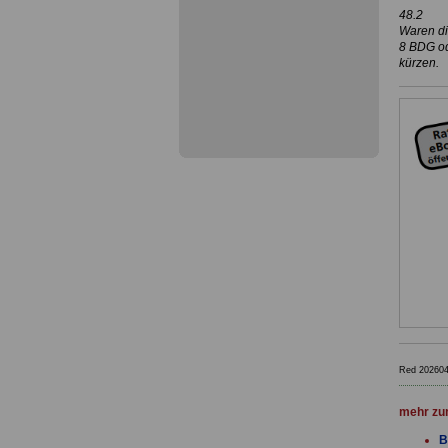
48.2
Waren di
8 BDG od
kürzen.
Red 20260
mehr zu
B