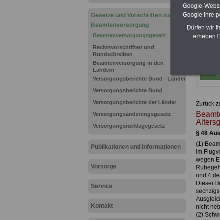
Google-Websi
Google ihre 
Gesetze und Vorschriften zur
Beamtenversorgung
Dürfen wir I
Beamtenversorgungsgesetz
erheben D
Rechtsvorschriften und
Rundschreiben
Beamtenversorgung in den
Ländern
Versorgungsberichte Bund - Länder
Versorgungsberichte Bund
Versorgungsberichte der Länder
Zurück z
Beamte
Versorgungsänderungsgesetz
Alters
Versorgungsrücklagegesetz
§ 48 Aus
(1) Beam
Publikationen und Informationen
im Flugv
wegen Er
Vorsorge
Ruhegeha
und 4 de
Dieser Be
Service
sechzigst
Ausgleich
Kontakt
nicht ne
(2) Schw