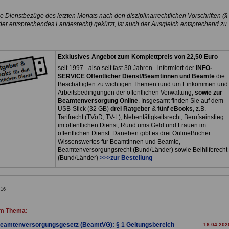
e Dienstbezüge des letzten Monats nach den disziplinarrechtlichen Vorschriften (§
er entsprechendes Landesrecht) gekürzt, ist auch der Ausgleich entsprechend zu
Exklusives Angebot zum Komplettpreis von 22,50 Euro
seit 1997 - also seit fast 30 Jahren - informiert der
INFO-
SERVICE Öffentlicher Dienst/Beamtinnen und Beamte
die
Beschäftigten zu wichtigen Themen rund um Einkommen und
Arbeitsbedingungen der öffentlichen Verwaltung,
sowie zur
Beamtenversorgung Online
. Insgesamt finden Sie auf dem
USB-Stick (32 GB)
drei Ratgeber
&
fünf eBooks
, z.B.
Tarifrecht (TVöD, TV-L), Nebentätigkeitsrecht, Berufseinstieg
im öffentlichen Dienst, Rund ums Geld und Frauen im
öffentlichen Dienst. Daneben gibt es drei OnlineBücher:
Wissenswertes für Beamtinnen und Beamte,
Beamtenversorgungsrecht (Bund/Länder) sowie Beihilferecht
(Bund/Länder)
>>>zur Bestellung
416
m Thema:
eamtenversorgungsgesetz (BeamtVG): § 1 Geltungsbereich
16.04.202