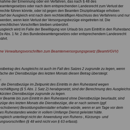
nahme der Ernennung oder ein Verfahren, das nach § 48 des
amtengesetzes oder nach dem entsprechenden Landesrecht zum Verlust der
echte führen könnte, oder ist gegen den Beamten Disziplinarklage erhoben
darf der Ausgleich erst nach dem rechtskräftigen Abschluss des Verfahrens und nur
werden, wenn kein Verlust der Versorgungsbezüge eingetreten ist. Die
arrechtlichen Vorschriften bleiben unberührt.
usgleich wird im Falle der Bewilligung von Urlaub bis zum Eintritt in den Ruhestan
2e Abs. 1 Nr. 2 des Bundesbeamtengesetzes oder entsprechendem Landesrecht
währt.
ne Verwaltungsvorschriften zum Beamtenversorgungsgesetz (BeamtVGVV)
stbetrag des Ausgleichs ist auch im Fall des Satzes 2 zugrunde zu legen, wenn
fache der Dienstbezüge des letzten Monats diesen Betrag übersteigt.
:
 die Dienstbezüge im Zeitpunkt des Eintritts in den Ruhestand wegen
beschäftigung (§ 5 Abs. 1 Satz 2) herabgesetzt, sind der Berechnung des Ausgleichs
kürzten Dienstbezüge zugrunde zu legen.
er Beamte bis zum Eintritt in den Ruhestand ohne Dienstbezüge beurlaubt, sind
züge des letzten Monats die Dienstbezüge, die er nach seinem (ggf.
schobenen) Besoldungsdienstalter erhalten würde, wenn er am Tage vor dem
es Ruhestandes wieder in vollem Umfange Dienst geleistet hätte.
usgleich unterliegt nicht der Anwendung von Ruhens-, Kürzungs- und
gsvorschriften (§ 48 wird nicht von § 63 erfasst).