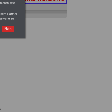
mieren, wie
Taschenbuch
Beihilferecht in
nsere Partner
Bund und Ländern
sswerte zu
für nur 7,50 Euro
Nein
Buch
Beamtenversorgungsrecht
in Bund und Ländern
für nut 7,50 Euro
Nebenberufler aufpassen: mit dem
OnlineBuch Nebentätigkeit sind Sie
für nur 7,50 Euro auf der sicheren Seite
n