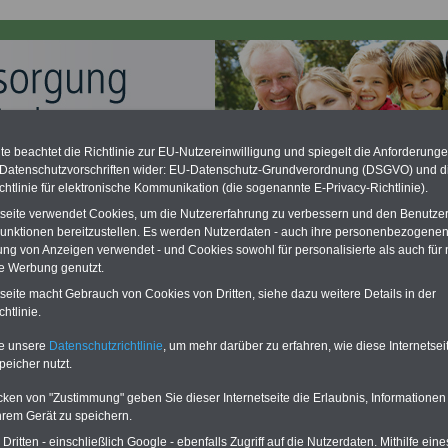
e beachtet die Richtlinie zur EU-Nutzereinwilligung und spiegelt die Anforderung
 Datenschutzvorschriften wider: EU-Datenschutz-Grundverordnung (DSGVO) und d
ation zu gering - hohe Nachzahlung für Beamte & Ruhestandsbeamte
chtlinie für elektronische Kommunikation (die sogenannte E-Privacy-Richtlinie).
desverfassungsgericht hat die Berliner Landesbesoldung für verfassungs-
rklärt (Berlin muss bis
März 2027 eine Neuregelung der Besoldung
tseite verwendet Cookies, um die Nutzererfahrung zu verbessern und den Benutze
eßen). Auch beim Bund (Beamte & Ruhestandsbeamte) gibt es teilweise
unktionen bereitzustellen. Es werden Nutzerdaten - auch ihre personenbezogenen
chzahlungen (Medienberichten zufolge liegt diese für
alle (!) Beamte
ung von Anzeigen verwendet - und Cookies sowohl für personalisierte als auch für 
en
mind. 3.000 und 13.000 Euro
, Der INFO-SERVICE gibt hierzu im II. Vj.
te Werbung genutzt.
ne Broschüre heraus (unmittelbar nach Beschluss eines Gesetzentwurfs
desregierung >>>
zur (Vor)Bestellung der Broschüre
.
tseite macht Gebrauch von Cookies von Dritten, siehe dazu weitere Details in der
htlinie.
te unsere
Datenschutzrichtlinie
, um mehr darüber zu erfahren, wie diese Internetse
enversorgungsgesetz (BeamtVG): § 48 Ausgleich bei
peicher nutzt.
deren Altersgrenzen
cken von "Zustimmung" geben Sie dieser Internetseite die Erlaubnis, Informationen
hrem Gerät zu speichern.
PDF-SERVICE
für nur
flage: Mai 2025 >>>
hier können Sie den
15,00 Euro
Ratgeber für 7,50 Euro bestellen
ritten - einschließlich Google - ebenfalls Zugriff auf die Nutzerdaten. Mithilfe eine