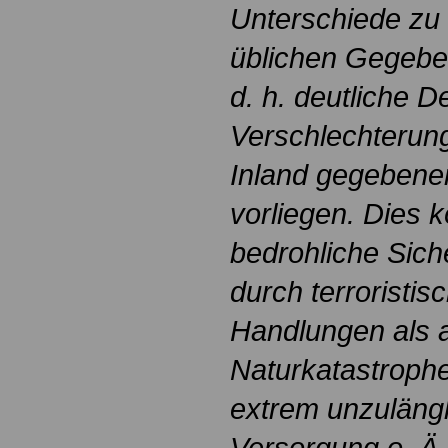
Unterschiede zu 
üblichen Gegebe
d. h. deutliche De
Verschlechterun
Inland gegebene
vorliegen. Dies 
bedrohliche Sic
durch terroristis
Handlungen als 
Naturkatastroph
extrem unzulängl
Versorgung o. Ä.