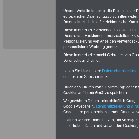
Verwendung im A
Unsere Website beachtet die Richtlinie zur 
gesundheitliche 
europäischer Datenschutzvorschriften wide
Datenschutzrichtlinie für elektronische Komm
(Einsatzunfall).
Diese Internetseite verwendet Cookies, um 
Dienste und Funktionen bereitzustellen. Es
Verwendung im Au
Personalisierung von Anzeigen verwendet - un
personalisierte Werbung genutzt.
Verwendung, die
Diese Internetseite macht Gebrauch von Cooki
Datenschutzrichtlinie.
Übereinkommens
Lesen Sie bitte unsere
Datenschutzrichtlinie
,
Vereinbarung mit
und lokalen Speicher nutzt.
zwischenstaatlic
Durch das Klicken von "Zustimmung" geben Sie
Cookies auf Ihrem Gerät zu speichern.
mit einem auswär
Wir gewähren Dritten - einschließlich Google -
Google-Website "
Datenschutzerklärung & N
Beschluss der B
Google ihre personenbezogenen Daten verw
Dürfen wir Ihre Daten nutzen, um Anzeigen 
Ausland oder au
erheben Daten und verwenden Cookies, 
deutschen Hohei