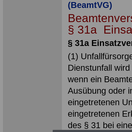
(BeamtVG)
Beamtenver
§ 31a Eins
§ 31a Einsatzv
(1) Unfallfürsorg
Dienstunfall wir
wenn ein Beamter
Ausübung oder i
eingetretenen Unf
eingetretenen E
des § 31 bei ein