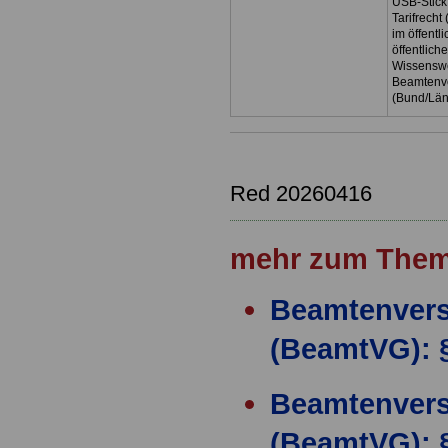
USB-Stick
Tarifrecht
im öffent
öffentlich
Wissenswe
Beamtenve
(Bund/Lä
Red 20260416
mehr zum Them
Beamtenver
(BeamtVG): 
Beamtenver
(BeamtVG): §