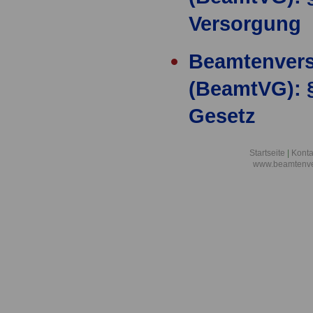
Versorgung
Beamtenver
(BeamtVG): 
Gesetz
Beamtenver
Startseite
|
Konta
www.beamtenve
(BeamtVG): 
Berechnung 
Beamtenver
(BeamtVG): 
Ruhegehaltf