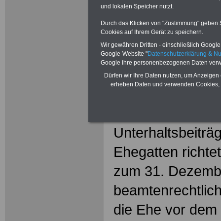
(BeamtVG)
und lokalen Speicher nutzt.
Durch das Klicken von "Zustimmung" geben Sie
Beamtenver
Cookies auf Ihrem Gerät zu speichern.
§ 86
Wir gewähren Dritten - einschließlich Google -
Google-Website "
Datenschutzerklärung & N
Hinterblieb
Google ihre personenbezogenen Daten verw
Dürfen wir Ihre Daten nutzen, um Anzeigen 
erheben Daten und verwenden Cookies, 
§ 86 Hinterbli
(1) Die Gewähru
Unterhaltsbeitr
Ehegatten richte
zum 31. Dezemb
beamtenrechtlich
die Ehe vor dem 