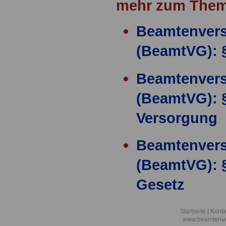
mehr zum Them
Beamtenver
(BeamtVG): 
Beamtenver
(BeamtVG): §
Versorgung
Beamtenver
(BeamtVG): 
Gesetz
Beamtenver
Startseite
|
Konta
www.beamtenve