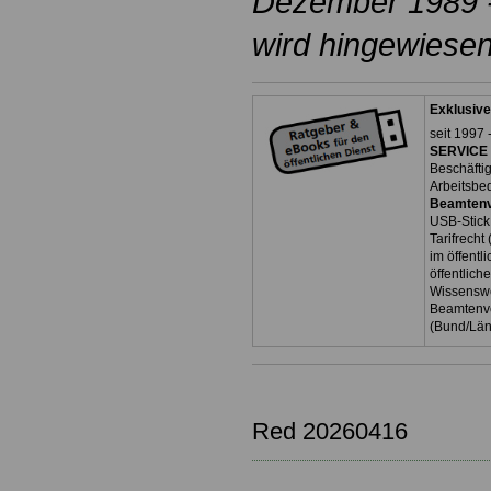
Dezember 1989 - 
wird hingewiesen
Exklusive
seit 1997 
SERVICE 
Beschäfti
Arbeitsbe
Beamtenv
USB-Stick
Tarifrecht
im öffent
öffentlich
Wissenswe
Beamtenve
(Bund/Lä
Red 20260416