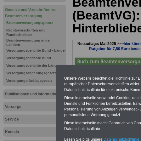
Beamtenve
Gesetze und Vorschriften zur
(BeamtVG):
Beamtenversorgung
Beamtenversorgungsgesetz
Hinterblie
Rechtsvorschriften und
Rundschreiben
Beamtenversorgung in den
Neuauflage: Mai 2025 >>>
hier könn
Ländern
Ratgeber für 7,50 Euro beste
Versorgungsberichte Bund - Länder
Versorgungsberichte Bund
Versorgungsberichte der Länder
Versorgungsänderungsgesetz
Unsere Website beachtet die Richtlinie zur 
Versorgungsrücklagegesetz
europäischer Datenschutzvorschriften wide
Datenschutzrichtlinie für elektronische Komm
Publikationen und Informationen
Diese Internetseite verwendet Cookies, um 
Dienste und Funktionen bereitzustellen. Es
Vorsorge
Personalisierung von Anzeigen verwendet - un
personalisierte Werbung genutzt.
Zurück zur Übers
Service
Diese Internetseite macht Gebrauch von Cooki
Datenschutzrichtlinie.
des
Beamtenver
Kontakt
Lesen Sie bitte unsere
Datenschutzrichtlinie
,