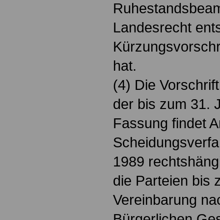
Ruhestandsbeam
Landesrecht ent
Kürzungsvorschri
hat.
(4) Die Vorschrif
der bis zum 31. 
Fassung findet 
Scheidungsverfah
1989 rechtshängi
die Parteien bis 
Vereinbarung na
Bürgerlichen Ges